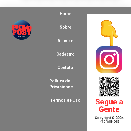
Home
Sobre
Anuncie
Cadastro
Contato
Política de
Privacidade
Segue a
Termos de Uso
Gente
Copyright © 2024
PromoPost