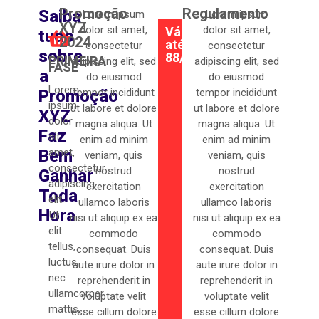
Promoção
Regulamento
Saiba
Lorem ipsum
Lorem ipsum
XYZ
dolor sit amet,
dolor sit amet,
Válido
tudo
2024
até
consectetur
consectetur
sobre
88/88/2024
PRIMEIRA
adipiscing elit, sed
adipiscing elit, sed
FASE
a
do eiusmod
do eiusmod
Lorem
tempor incididunt
tempor incididunt
Promoção
ipsum
ut labore et dolore
ut labore et dolore
XYZ
dolor
magna aliqua. Ut
magna aliqua. Ut
Faz
sit
enim ad minim
enim ad minim
amet,
Bem
veniam, quis
veniam, quis
consectetur
nostrud
nostrud
Ganhar
adipiscing
exercitation
exercitation
Toda
elit.
ullamco laboris
ullamco laboris
Hora
Ut
nisi ut aliquip ex ea
nisi ut aliquip ex ea
elit
commodo
commodo
tellus,
consequat. Duis
consequat. Duis
luctus
aute irure dolor in
aute irure dolor in
nec
reprehenderit in
reprehenderit in
ullamcorper
voluptate velit
voluptate velit
mattis,
esse cillum dolore
esse cillum dolore